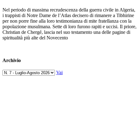
Nel periodo di massima recrudescenza della guerra civile in Algeria,
i trappisti di Notre Dame de l’Atlas decisero di rimanere a Tibhirine
per non porre fine alla loro testimonianza di mite fratellanza con la
popolazione musulmana. Sette di loro furono rapiti e uccisi. Il priore,
Christian de Chergé, lascia nel suo testamento una delle pagine di
spiritualità più alte del Novecento
Archivio
Vai