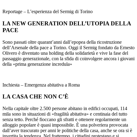
Reportage – L’esperienza del Sermig di Torino
LA NEW GENERATION DELL’UTOPIA DELLA
PACE
Sono passati oltre quarant’anni dall’epopea della ricostruzione
dell’Arsenale della pace a Torino. Oggi il Sermig fondato da Ernesto
Olivero è diventato una holding della solidarietà e vive la fase del
passaggio generazionale, con la sfida di coinvolgere ancora i giovani
della «prima generazione incredula»
Inchiesta – Emergenza abitativa a Roma
LA CASA CHE NON C’È
Nella capitale oltre 2.500 persone abitano in edifici occupati, 114
mila sono in situazioni di «fragilità abitativa» e centinaia del tutto
senza tetto. Perché fioccano gli sfratti e ottenere regolarmente un
alloggio popolare è quasi impossibile. È una polveriera provocata
dall’aver trascurato per anni le politiche della casa, anche se ora si è
invertita la tendenza. Nel frattempo, i cittadini protestano e si