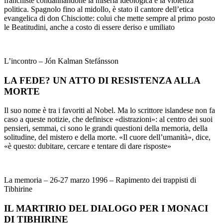
franchiste condannandone la miseria ideologica e la violenza
politica. Spagnolo fino al midollo, è stato il cantore dell’etica
evangelica di don Chisciotte: colui che mette sempre al primo posto
le Beatitudini, anche a costo di essere deriso e umiliato
L’incontro – Jón Kalman Stefánsson
LA FEDE? UN ATTO DI RESISTENZA ALLA
MORTE
Il suo nome è tra i favoriti al Nobel. Ma lo scrittore islandese non fa
caso a queste notizie, che definisce «distrazioni»: al centro dei suoi
pensieri, semmai, ci sono le grandi questioni della memoria, della
solitudine, del mistero e della morte. «Il cuore dell’umanità», dice,
«è questo: dubitare, cercare e tentare di dare risposte»
La memoria – 26-27 marzo 1996 – Rapimento dei trappisti di
Tibhirine
IL MARTIRIO DEL DIALOGO PER I MONACI
DI TIBHIRINE